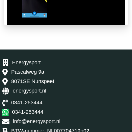
Energysport
Pascalweg 9a
8071SE Nunspeet
energysport.nl
0341-253444
0
341-253444
info@energysport.nl
BTW-nummer: NL007704719b02